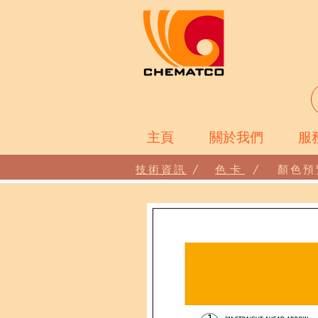
主頁
關於我們
服
技術資訊
/
色卡
/
顏色預