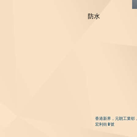
防水
香港新界，
元朗工業邨
宏利街 8 號