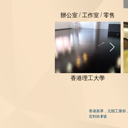
辦公室 / 工作室 / 零售
香港理工大學
香港新界，
元朗工業邨
宏利街 8 號